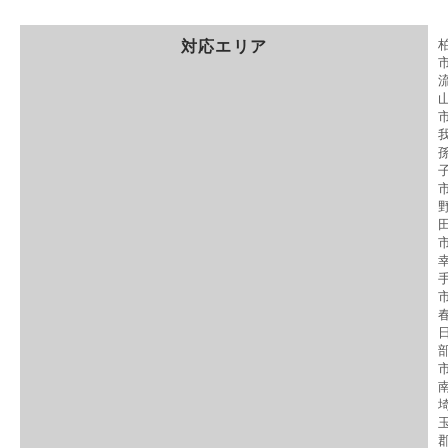
対応エリア
市
市
市
市
市
市
郡