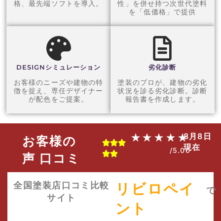
格、最先端ソフトを導入。
性」を併せ持つ次世代塗料
を「低価格」で提供
DESIGNシミュレーション
劣化診断
お客様のニーズや建物の特
塗装のプロが、建物の劣化
徴を捉え、専任デザイナー
状況を診る劣化診断。診断
が配色をご提案。
報告書を作成します。
8月8日
★★★★★
お客様の
現在
/5.00
声 口コミ
全国塗装店口コミ比較
リビロペイ
で
サイト
ント