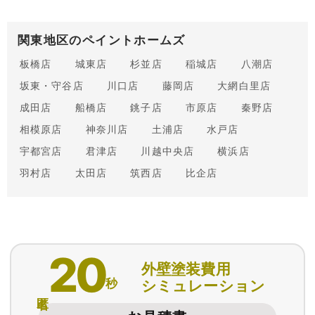
関東地区のペイントホームズ
板橋店
城東店
杉並店
稲城店
八潮店
坂東・守谷店
川口店
藤岡店
大網白里店
成田店
船橋店
銚子店
市原店
秦野店
相模原店
神奈川店
土浦店
水戸店
宇都宮店
君津店
川越中央店
横浜店
羽村店
太田店
筑西店
比企店
20
外壁塗装費用
秒
シミュレーション
匿名