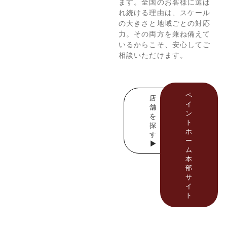
ます。全国のお客様に選ば
れ続ける理由は、スケール
の大きさと地域ごとの対応
力。その両方を兼ね備えて
いるからこそ、安心してご
相談いただけます。
ペ
店
イ
舗
ン
を
ト
探
ホ
す
ー
▶
ム
本
部
サ
イ
ト