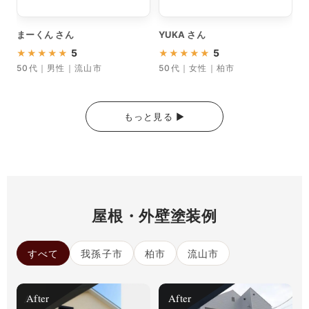
まーくん さん
YUKA さん
篠
5
5
★
★
★
★
★
★
★
★
★
★
50代｜男性｜流山市
50代｜女性｜柏市
もっと見る ▶︎
屋根・外壁塗装例
すべて
我孫子市
柏市
流山市
After
After