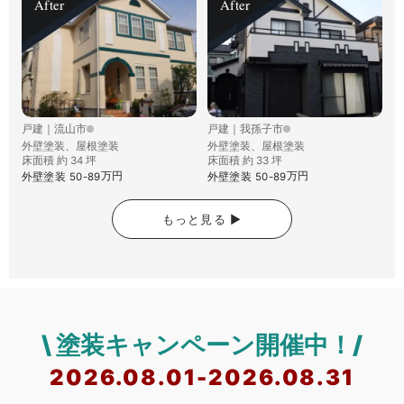
After
After
戸建
｜
流山市
戸建
｜
我孫子市
外壁塗装、屋根塗装
外壁塗装、屋根塗装
床面積 約 34 坪
床面積 約 33 坪
万円
万円
外壁塗装
50-89
外壁塗装
50-89
もっと見る ▶︎
\ 塗装キャンペーン開催中！/
2026.08.01-2026.08.31