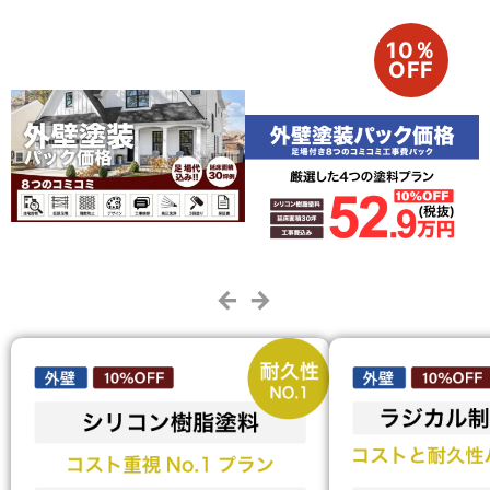
10％
OFF
← →