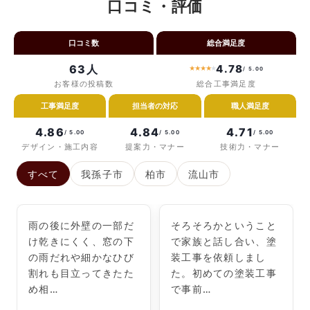
口コミ・評価
口コミ数
総合満足度
63人
4.78
★
★
★
★
★
/ 5.00
お客様の投稿数
総合工事満足度
工事満足度
担当者の対応
職人満足度
4.86
4.84
4.71
/ 5.00
/ 5.00
/ 5.00
デザイン・施工内容
提案力・マナー
技術力・マナー
すべて
我孫子市
柏市
流山市
雨の後に外壁の一部だ
そろそろかということ
け乾きにくく、窓の下
で家族と話し合い、塗
の雨だれや細かなひび
装工事を依頼しまし
割れも目立ってきたた
た。初めての塗装工事
め相…
で事前…