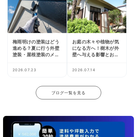
梅雨明けの塗装はどう
お庭の木々や植物が気
進める？夏に行う外壁
になる方へ！樹木が外
塗装・屋根塗装のメリ
壁へ与える影響とお家
ット
を守る外壁塗装のポイ
ント
2026.07.23
2026.07.14
ブログ一覧を見る