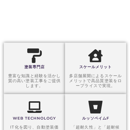
経験豊富なスタッフが、
お客様のご要望にしっか
りお応えし、安心してお
任せいただけるサービス
を提供します。
塗装専門店
スケールメリット
豊富な知識と経験を活かし
多店舗展開によるスケール
質の高い塗装工事をご提供
メリットで高品質塗装をロ
します。
ープライスで実現。
WEB TECHNOLOGY
ルッソペイムF
IT化を図り、自動塗装価
「超耐久性」と「超耐候