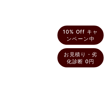
ペイントホームズ柏・流
山店は、柏市および流山
市を中心に、外壁塗装・
屋根塗装の高品質なサー
ビスを提供しています。
地域に根ざした専門店と
10% Off キャ
して、お客様一人ひとり
ンペーン中
に合った塗装プランを提
案し、丁寧かつ確実に施
お見積り・劣
工いたします。
化診断 0円
柏市、流山市で外壁塗装
をお考えの方には、無料
の現地調査をもとに、お
住まいに最適な塗料と施
工方法をご提案。高い耐
久性と美しい仕上がりを
実現し、長期間にわたっ
てお住まいを守ります。