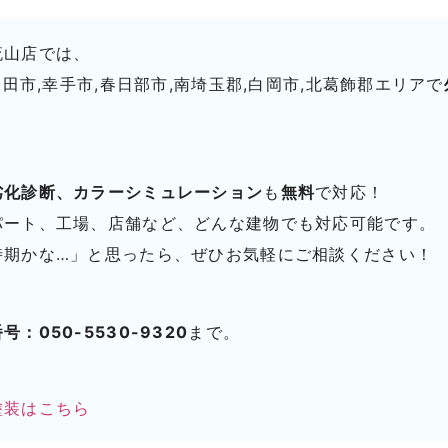
流山店では、
野田市,幸手市,春日部市,南埼玉郡,白岡市,北葛飾郡エリアで
。
劣化診断、カラーシミュレーション
も
無料
で対応！
パート、工場、店舗など、どんな建物でも対応可能です。
時期かな…」と思ったら、ぜひお気軽にご相談ください！
号：050-5530-9320
まで。
塗装はこちら